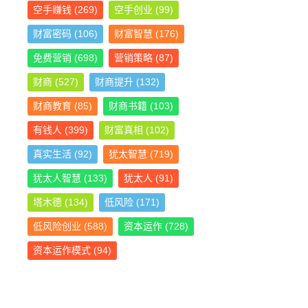
空手赚钱
(269)
空手创业
(99)
财富密码
(106)
财富智慧
(176)
免费营销
(698)
营销策略
(87)
财商
(527)
财商提升
(132)
财商教育
(85)
财商书籍
(103)
有钱人
(399)
财富真相
(102)
真实生活
(92)
犹太智慧
(719)
犹太人智慧
(133)
犹太人
(91)
塔木德
(134)
低风险
(171)
低风险创业
(588)
资本运作
(728)
资本运作模式
(94)