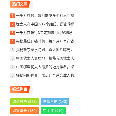
热门文章
一千万存款，每月能吃多少利息？揭秘银行利息收入背后的秘密
犹太人在中国的17个姓氏，历史传承与文化交融，犹太人在中国的姓氏传承与文化交融概览
一千万存银行3年定期每月可拿利息多少？详解定期存款收益计算
揭秘最佳存钱时机，每个月几号存钱最划算？
揭秘新东泰水蛇姐，真人图片曝光，美貌与实力并存
中国犹太人聚居地，揭秘我国犹太人最多的城市，中国犹太人聚居地探秘，揭秘我国犹太人口最多的城市
中国哪里犹太人最多的地方排名，探寻东方的以色列社区，东方犹太人聚集地，中国犹太人数量最多地区揭秘
揭秘网络世界，盘点几个适合成人的优质网站推荐
标签列表
财务自由
(293)
财富自由
(143)
财富增长
(150)
空手道
(110)