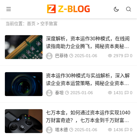
当前位置：
首页
>
空手致富
深度解析，资本运作30种模式，在线阅
读指南助力企业腾飞，揭秘资本奥秘，
30种资本运作模式深度解析指南
巴菲待
2025-01-06
2979
0
资本运作30种模式与实战解析，深入解
读企业资本运营策略，揭秘企业资本运
营，30种模式实战解析
泰坦
2025-01-06
1431
0
七万本金，如何通过资本运作实现1040
万财富奇迹？，七万本金到千万财富，
资本运作的1040万奇迹之路
塔木德
2025-01-06
1436
0