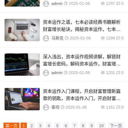
解析，理论与实践实战指南
admin
2025-01-06
1297
0
资本运作之道，七本必读经典书籍解析
财富增长秘诀，揭秘资本运作，七本经
典财富增长秘籍精读
马斯克
2025-01-06
1298
0
深入浅出，资本运作视频讲解，解锁财
富增长密码，解码资本运作，财富增长
之路视频教程
admin
2025-01-06
1201
0
资本运作入门课程，开启财富管理新篇
章的钥匙，资本运作入门，开启财富管
理新篇章的关键钥匙
泰坦
2025-01-06
1161
0
第一页
1
2
3
4
5
6
7
8
9
10
下一页