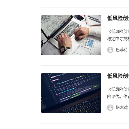
低风险创
创业之路
《低风险创
稳定中寻找
创业新手提
巴菲待
低风险创
《低风险创
险评估。作
书，让我对
塔木德
位和...