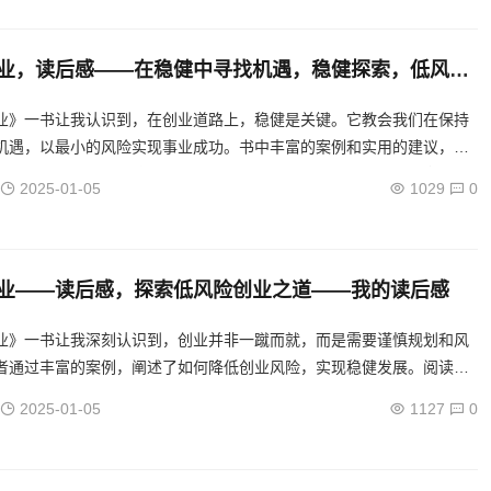
业，读后感——在稳健中寻找机遇，稳健探索，低风险
感悟
业》一书让我认识到，在创业道路上，稳健是关键。它教会我们在保持
机遇，以最小的风险实现事业成功。书中丰富的案例和实用的建议，为
供了宝贵的指导。阅读后，我更加坚定了在稳健中寻求机遇的信念。...
2025-01-05
1029
0
业——读后感，探索低风险创业之道——我的读后感
业》一书让我深刻认识到，创业并非一蹴而就，而是需要谨慎规划和风
者通过丰富的案例，阐述了如何降低创业风险，实现稳健发展。阅读此
创业有了更全面的认识，明白了成功创业的关键在于合理规划、精准定
2025-01-05
1127
0