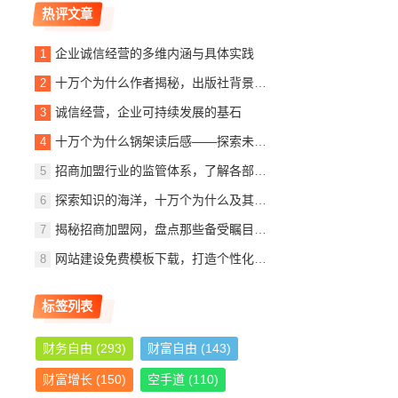
热评文章
企业诚信经营的多维内涵与具体实践
十万个为什么作者揭秘，出版社背景、内容简介及读者观后感
诚信经营，企业可持续发展的基石
十万个为什么锅架读后感——探索未知，启迪智慧
招商加盟行业的监管体系，了解各部门的职责与作用
探索知识的海洋，十万个为什么及其作者与出版社的故事
揭秘招商加盟网，盘点那些备受瞩目的加盟公司
网站建设免费模板下载，打造个性化网站，轻松入门指南
标签列表
财务自由
(293)
财富自由
(143)
财富增长
(150)
空手道
(110)