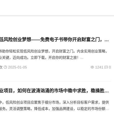
低风险创业梦想——免费电子书带你开启财富之门，免
揭秘，轻松低风险创业之道
书助你轻松实现低风险创业梦想，开启财富之门。内含实用创业策略，
业关键，迈向成功。立即下载，开启你的财富之旅！...
次
2025-01-05
1241
0
业项目，如何在波涛汹涌的市场中稳中求胜，稳操胜
险创业项目在市场浪潮中的制胜之道
中，低风险创业项目应聚焦于细分市场，深入分析目标客户需求，提供
服务。灵活调整策略，降低成本，加强品牌建设，以稳定的市场份额实