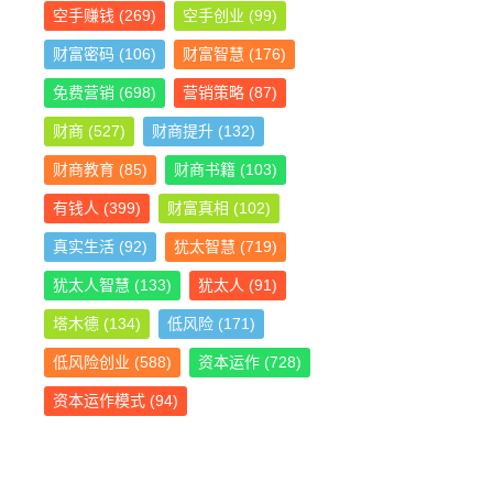
空手赚钱
(269)
空手创业
(99)
财富密码
(106)
财富智慧
(176)
免费营销
(698)
营销策略
(87)
财商
(527)
财商提升
(132)
财商教育
(85)
财商书籍
(103)
有钱人
(399)
财富真相
(102)
真实生活
(92)
犹太智慧
(719)
犹太人智慧
(133)
犹太人
(91)
塔木德
(134)
低风险
(171)
低风险创业
(588)
资本运作
(728)
资本运作模式
(94)