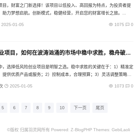
项目，财富之门新选择！该项目以低投入、高回报为特点，为投资者提
，助力梦想启航。创新模式，稳健经营，开启您的财富增长之旅。...
2025-01-05
1075
0
业项目，如何在波涛汹涌的市场中稳中求胜，稳舟破
险创业项目在市场浪潮中的制胜之道
中，选择低风险创业项目是明智之选。稳中求胜的关键在于：1）精准定
，提供优质产品或服务；2）控制成本，合理预算；3）灵活调整策略，
场变化；4）建立良好口碑，增强客户忠诚度。通过以上方法，即使在...
次
2025-01-05
1073
0
5
6
7
8
9
10
下一页
尾页
©版权 归属羽灵网所有 Powered:
Z-BlogPHP
Themes:
GebiLaoli