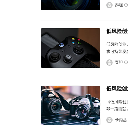
现稳中求胜。.
泰坦
低风险创
之路
低风险创业
求可持续发
真。...
泰坦
低风险创
录，金句
《低风险创
非一蹴而就
变通，勇于
卡内基
信心...