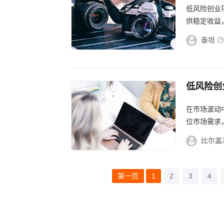
低风险创业
供稳定收益
泰坦
低风险创
浪，低风
在市场波动
位市场需求
快速响应市
比尔盖
第一页
1
2
3
4