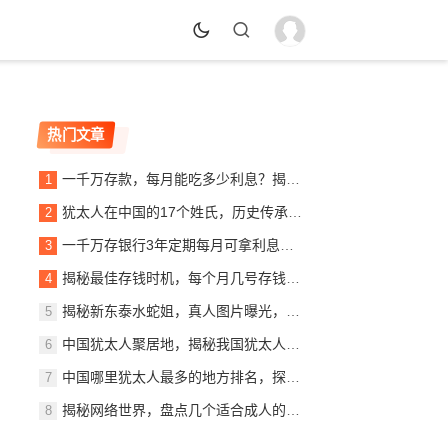
热门文章
一千万存款，每月能吃多少利息？揭秘银行利息收入背后的秘密
犹太人在中国的17个姓氏，历史传承与文化交融，犹太人在中国的姓氏传承与文化交融概览
一千万存银行3年定期每月可拿利息多少？详解定期存款收益计算
揭秘最佳存钱时机，每个月几号存钱最划算？
揭秘新东泰水蛇姐，真人图片曝光，美貌与实力并存
中国犹太人聚居地，揭秘我国犹太人最多的城市，中国犹太人聚居地探秘，揭秘我国犹太人口最多的城市
中国哪里犹太人最多的地方排名，探寻东方的以色列社区，东方犹太人聚集地，中国犹太人数量最多地区揭秘
揭秘网络世界，盘点几个适合成人的优质网站推荐