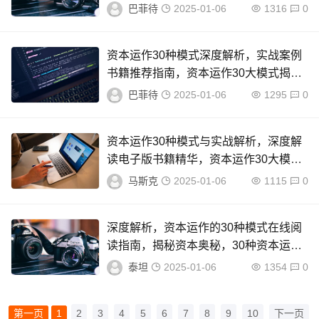
增值，30种资本运作模式实战解析
巴菲待
2025-01-06
1316
0
资本运作30种模式深度解析，实战案例
书籍推荐指南，资本运作30大模式揭
秘，实战案例与书籍推荐指南
巴菲待
2025-01-06
1295
0
资本运作30种模式与实战解析，深度解
读电子版书籍精华，资本运作30大模式
深度解析，实战策略精华汇编
马斯克
2025-01-06
1115
0
深度解析，资本运作的30种模式在线阅
读指南，揭秘资本奥秘，30种资本运作
模式深度解读指南
泰坦
2025-01-06
1354
0
第一页
1
2
3
4
5
6
7
8
9
10
下一页