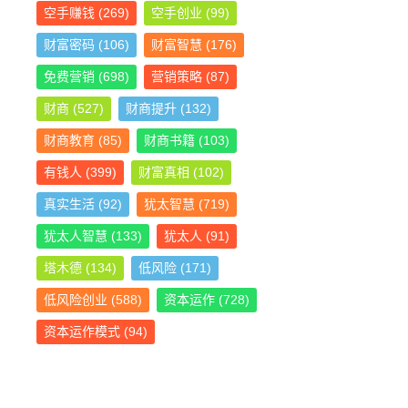
空手赚钱
(269)
空手创业
(99)
财富密码
(106)
财富智慧
(176)
免费营销
(698)
营销策略
(87)
财商
(527)
财商提升
(132)
财商教育
(85)
财商书籍
(103)
有钱人
(399)
财富真相
(102)
真实生活
(92)
犹太智慧
(719)
犹太人智慧
(133)
犹太人
(91)
塔木德
(134)
低风险
(171)
低风险创业
(588)
资本运作
(728)
资本运作模式
(94)