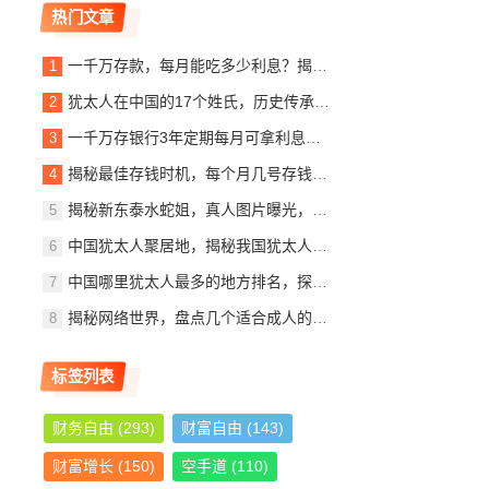
热门文章
一千万存款，每月能吃多少利息？揭秘银行利息收入背后的秘密
犹太人在中国的17个姓氏，历史传承与文化交融，犹太人在中国的姓氏传承与文化交融概览
一千万存银行3年定期每月可拿利息多少？详解定期存款收益计算
揭秘最佳存钱时机，每个月几号存钱最划算？
揭秘新东泰水蛇姐，真人图片曝光，美貌与实力并存
中国犹太人聚居地，揭秘我国犹太人最多的城市，中国犹太人聚居地探秘，揭秘我国犹太人口最多的城市
中国哪里犹太人最多的地方排名，探寻东方的以色列社区，东方犹太人聚集地，中国犹太人数量最多地区揭秘
揭秘网络世界，盘点几个适合成人的优质网站推荐
标签列表
财务自由
(293)
财富自由
(143)
财富增长
(150)
空手道
(110)