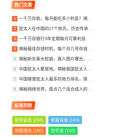
热门文章
一千万存款，每月能吃多少利息？揭秘银行利息收入背后的秘密
犹太人在中国的17个姓氏，历史传承与文化交融，犹太人在中国的姓氏传承与文化交融概览
一千万存银行3年定期每月可拿利息多少？详解定期存款收益计算
揭秘最佳存钱时机，每个月几号存钱最划算？
揭秘新东泰水蛇姐，真人图片曝光，美貌与实力并存
中国犹太人聚居地，揭秘我国犹太人最多的城市，中国犹太人聚居地探秘，揭秘我国犹太人口最多的城市
中国哪里犹太人最多的地方排名，探寻东方的以色列社区，东方犹太人聚集地，中国犹太人数量最多地区揭秘
揭秘网络世界，盘点几个适合成人的优质网站推荐
标签列表
财务自由
(293)
财富自由
(143)
财富增长
(150)
空手道
(110)