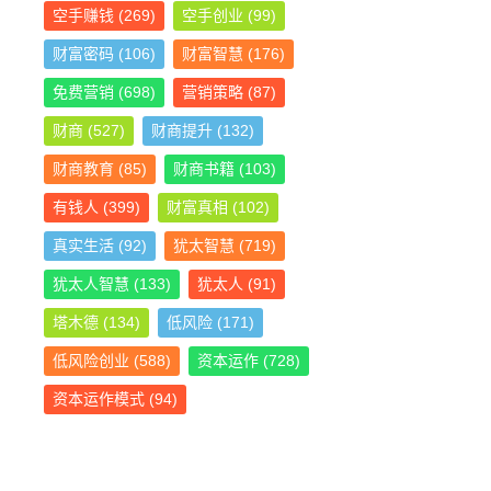
空手赚钱
(269)
空手创业
(99)
财富密码
(106)
财富智慧
(176)
免费营销
(698)
营销策略
(87)
财商
(527)
财商提升
(132)
财商教育
(85)
财商书籍
(103)
有钱人
(399)
财富真相
(102)
真实生活
(92)
犹太智慧
(719)
犹太人智慧
(133)
犹太人
(91)
塔木德
(134)
低风险
(171)
低风险创业
(588)
资本运作
(728)
资本运作模式
(94)