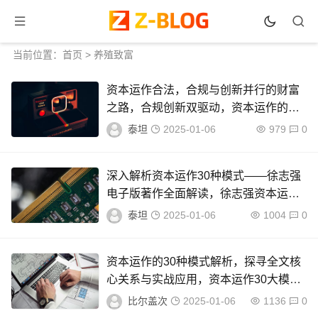
当前位置：
首页
>
养殖致富
资本运作合法，合规与创新并行的财富
之路，合规创新双驱动，资本运作的财
富增长之道
泰坦
2025-01-06
979
0
深入解析资本运作30种模式——徐志强
电子版著作全面解读，徐志强资本运作
30种模式深度解析
泰坦
2025-01-06
1004
0
资本运作的30种模式解析，探寻全文核
心关系与实战应用，资本运作30大模式
深度解析，核心关系与实战策略揭秘
比尔盖次
2025-01-06
1136
0