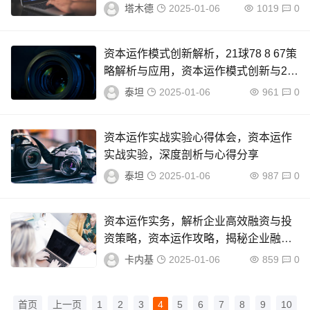
增长的资本运作奥秘
塔木德
2025-01-06
1019
0
资本运作模式创新解析，21球78 8 67策
略解析与应用，资本运作模式创新与21
球78 8 67策略深度解析
泰坦
2025-01-06
961
0
资本运作实战实验心得体会，资本运作
实战实验，深度剖析与心得分享
泰坦
2025-01-06
987
0
资本运作实务，解析企业高效融资与投
资策略，资本运作攻略，揭秘企业融资
与投资高效策略
卡内基
2025-01-06
859
0
首页
上一页
1
2
3
4
5
6
7
8
9
10