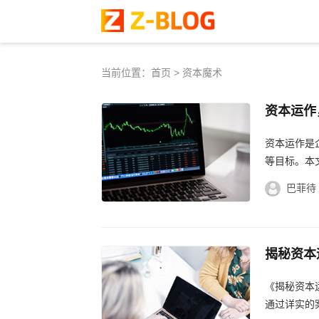
当前位置：
首页
> 资本魔术
资本运作
运作推动
资本运作是
等目标。本
持续发展。..
巴菲待
揭秘资本
的金融奥
《揭秘资本
通过详实的