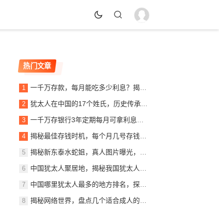
热门文章
一千万存款，每月能吃多少利息？揭秘银行利息收入背后的秘密
犹太人在中国的17个姓氏，历史传承与文化交融，犹太人在中国的姓氏传承与文化交融概览
一千万存银行3年定期每月可拿利息多少？详解定期存款收益计算
揭秘最佳存钱时机，每个月几号存钱最划算？
揭秘新东泰水蛇姐，真人图片曝光，美貌与实力并存
中国犹太人聚居地，揭秘我国犹太人最多的城市，中国犹太人聚居地探秘，揭秘我国犹太人口最多的城市
中国哪里犹太人最多的地方排名，探寻东方的以色列社区，东方犹太人聚集地，中国犹太人数量最多地区揭秘
揭秘网络世界，盘点几个适合成人的优质网站推荐