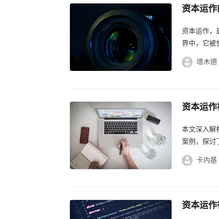
资本运作
作艺术
资本运作，
界中，它被
过资本运作
塔木德
资本运作
析创新与
本文深入解
案例，探讨
卡内基
资本运作
的资本运