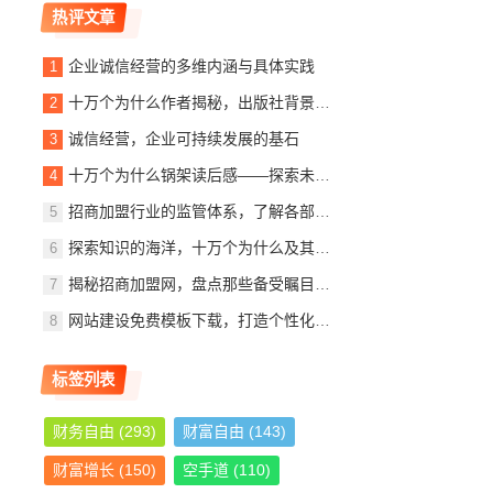
热评文章
企业诚信经营的多维内涵与具体实践
十万个为什么作者揭秘，出版社背景、内容简介及读者观后感
诚信经营，企业可持续发展的基石
十万个为什么锅架读后感——探索未知，启迪智慧
招商加盟行业的监管体系，了解各部门的职责与作用
探索知识的海洋，十万个为什么及其作者与出版社的故事
揭秘招商加盟网，盘点那些备受瞩目的加盟公司
网站建设免费模板下载，打造个性化网站，轻松入门指南
标签列表
财务自由
(293)
财富自由
(143)
财富增长
(150)
空手道
(110)