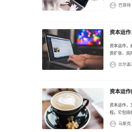
资、投资、
巴菲待
资本运作
奥秘揭晓
资本运作，
资扩张、风
略。...
比尔盖
资本运作
与深层含
资本运作，
程。它包括
率。资本运
马斯克
化。...