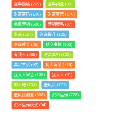
空手赚钱
(269)
空手创业
(99)
财富密码
(106)
财富智慧
(176)
免费营销
(698)
营销策略
(87)
财商
(527)
财商提升
(132)
财商教育
(85)
财商书籍
(103)
有钱人
(399)
财富真相
(102)
真实生活
(92)
犹太智慧
(719)
犹太人智慧
(133)
犹太人
(91)
塔木德
(134)
低风险
(171)
低风险创业
(588)
资本运作
(728)
资本运作模式
(94)