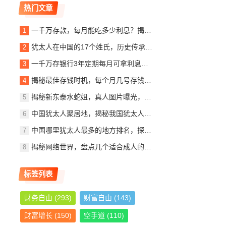
热门文章
一千万存款，每月能吃多少利息？揭秘银行利息收入背后的秘密
犹太人在中国的17个姓氏，历史传承与文化交融，犹太人在中国的姓氏传承与文化交融概览
一千万存银行3年定期每月可拿利息多少？详解定期存款收益计算
揭秘最佳存钱时机，每个月几号存钱最划算？
揭秘新东泰水蛇姐，真人图片曝光，美貌与实力并存
中国犹太人聚居地，揭秘我国犹太人最多的城市，中国犹太人聚居地探秘，揭秘我国犹太人口最多的城市
中国哪里犹太人最多的地方排名，探寻东方的以色列社区，东方犹太人聚集地，中国犹太人数量最多地区揭秘
揭秘网络世界，盘点几个适合成人的优质网站推荐
标签列表
财务自由
(293)
财富自由
(143)
财富增长
(150)
空手道
(110)