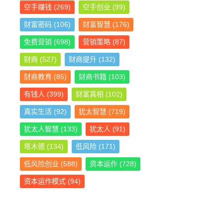
空手赚钱
(269)
空手创业
(99)
财富密码
(106)
财富智慧
(176)
免费营销
(698)
营销策略
(87)
财商
(527)
财商提升
(132)
财商教育
(85)
财商书籍
(103)
有钱人
(399)
财富真相
(102)
真实生活
(92)
犹太智慧
(719)
犹太人智慧
(133)
犹太人
(91)
塔木德
(134)
低风险
(171)
低风险创业
(588)
资本运作
(728)
资本运作模式
(94)