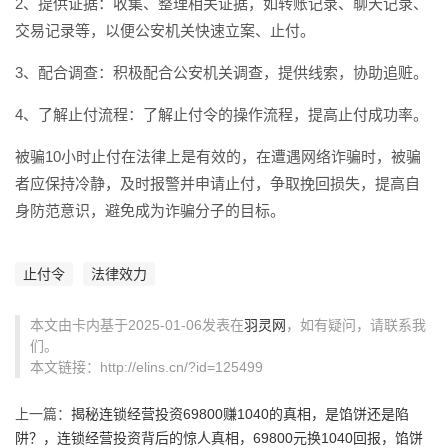
2、提供证据：收集、整理相关证据，如转账记录、聊天记录、
交易记录等，以便公安机关快速立案、止付。
3、配合调查：积极配合公安机关调查，提供线索，协助追赃。
4、了解止付流程：了解止付令的操作流程，提高止付成功率。
被骗10小时止付在法律上是有效的，在遭遇网络诈骗时，被骗
者应保持冷静，及时报警并申请止付，争取挽回损失，提高自
身防范意识，避免成为诈骗分子的目标。
止付令
法律效力
本文由卡内基于2025-01-06发表在
羽灵网
，如有疑问，请联系我
们。
本文链接：http://elins.cn/?id=125499
上一篇：
揭秘连锁经营投资69800赚1040的真相，是馅饼还是陷
阱？，连锁经营投资背后的惊人真相，69800元换1040回报，馅饼