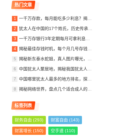
热门文章
一千万存款，每月能吃多少利息？揭秘银行利息收入背后的秘密
犹太人在中国的17个姓氏，历史传承与文化交融，犹太人在中国的姓氏传承与文化交融概览
一千万存银行3年定期每月可拿利息多少？详解定期存款收益计算
揭秘最佳存钱时机，每个月几号存钱最划算？
揭秘新东泰水蛇姐，真人图片曝光，美貌与实力并存
中国犹太人聚居地，揭秘我国犹太人最多的城市，中国犹太人聚居地探秘，揭秘我国犹太人口最多的城市
中国哪里犹太人最多的地方排名，探寻东方的以色列社区，东方犹太人聚集地，中国犹太人数量最多地区揭秘
揭秘网络世界，盘点几个适合成人的优质网站推荐
标签列表
财务自由
(293)
财富自由
(143)
财富增长
(150)
空手道
(110)