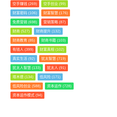
空手赚钱
(269)
空手创业
(99)
财富密码
(106)
财富智慧
(176)
免费营销
(698)
营销策略
(87)
财商
(527)
财商提升
(132)
财商教育
(85)
财商书籍
(103)
有钱人
(399)
财富真相
(102)
真实生活
(92)
犹太智慧
(719)
犹太人智慧
(133)
犹太人
(91)
塔木德
(134)
低风险
(171)
低风险创业
(588)
资本运作
(728)
资本运作模式
(94)