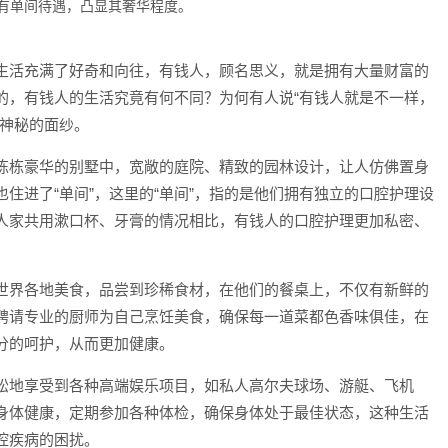
有单间待遇，凸显其奢华程度。
生活充满了好奇和向往，有钱人，顾名思义，就是拥有大量财富的
的，有钱人的生活究竟有何不同？为何有人说“有钱人就是不一样，
个神秘的面纱。
栋栋豪华的别墅中，宽敞的庭院、精致的园林设计，让人仿佛置身
住进了“单间”，这里的“单间”，指的是他们拥有独立的口腔护理设
人家共用漱口杯、牙膏的情况相比，有钱人的口腔护理更加私密、
世界各地美食，品尝到珍稀食材，在他们的餐桌上，不仅有新鲜的
聘请专业的厨师为自己烹饪美食，确保每一道菜都色香味俱佳，在
分的呵护，从而更加健康。
松地享受到各种高端娱乐项目，如私人高尔夫球场、游艇、飞机
身体健康，定期参加各种体检，确保身体处于最佳状态，这种生活
腔疾病的困扰。