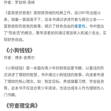
作者：罗伯特·清崎
《富爸爸穷爸爸》是财商领域的经典之作，自1997年出版以
来，销量一直居高不下，这本书通过讲述作者与两位父亲——
富爸爸和穷爸爸的故事，揭示了财务自由的
重要性
，书中提出
了“现金流”的概念，教导读者如何通过增加收入和减少支出，实
现财务自由。
《小狗钱钱》
作者：博多·舍费尔
《小狗钱钱》是一本面向青少年的财商启蒙书籍，以童话的形
式讲述了理财的智慧，书中通过小狗钱钱的故事，向读者传递
了理财的核心理念，如：制定目标、养成储蓄习惯、学会投资
等，这本书不仅适合青少年阅读，也适合成年人作为理财的入
门书籍。
《穷查理宝典》