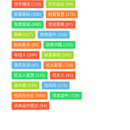
空手赚钱
(269)
空手创业
(99)
财富密码
(106)
财富智慧
(176)
免费营销
(698)
营销策略
(87)
财商
(527)
财商提升
(132)
财商教育
(85)
财商书籍
(103)
有钱人
(399)
财富真相
(102)
真实生活
(92)
犹太智慧
(719)
犹太人智慧
(133)
犹太人
(91)
塔木德
(134)
低风险
(171)
低风险创业
(588)
资本运作
(728)
资本运作模式
(94)