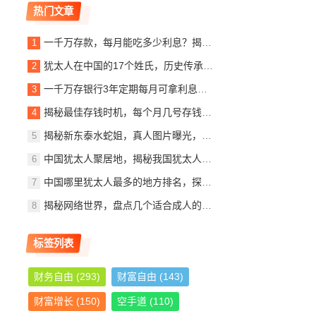
热门文章
一千万存款，每月能吃多少利息？揭秘银行利息收入背后的秘密
犹太人在中国的17个姓氏，历史传承与文化交融，犹太人在中国的姓氏传承与文化交融概览
一千万存银行3年定期每月可拿利息多少？详解定期存款收益计算
揭秘最佳存钱时机，每个月几号存钱最划算？
揭秘新东泰水蛇姐，真人图片曝光，美貌与实力并存
中国犹太人聚居地，揭秘我国犹太人最多的城市，中国犹太人聚居地探秘，揭秘我国犹太人口最多的城市
中国哪里犹太人最多的地方排名，探寻东方的以色列社区，东方犹太人聚集地，中国犹太人数量最多地区揭秘
揭秘网络世界，盘点几个适合成人的优质网站推荐
标签列表
财务自由
(293)
财富自由
(143)
财富增长
(150)
空手道
(110)