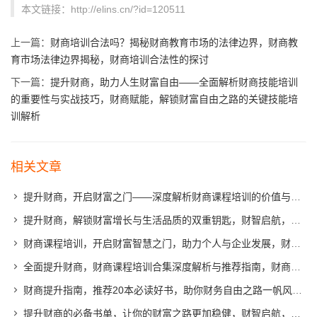
本文链接：http://elins.cn/?id=120511
上一篇：
财商培训合法吗？揭秘财商教育市场的法律边界，财商教
育市场法律边界揭秘，财商培训合法性的探讨
下一篇：
提升财商，助力人生财富自由——全面解析财商技能培训
的重要性与实战技巧，财商赋能，解锁财富自由之路的关键技能培
训解析
相关文章
提升财商，开启财富之门——深度解析财商课程培训的价值与内涵，财商导航，揭秘财商课程培训的财富潜能与深层价值
提升财商，解锁财富增长与生活品质的双重钥匙，财智启航，解锁财富增长与生活品质新篇章
财商课程培训，开启财富智慧之门，助力个人与企业发展，财商智慧启航，课程培训助力个人与企业财富成长
全面提升财商，财商课程培训合集深度解析与推荐指南，财商课程培训攻略，深度解析与精选推荐
财商提升指南，推荐20本必读好书，助你财务自由之路一帆风顺，财商飞跃，20本必读经典，解锁财务自由之路
提升财商的必备书单，让你的财富之路更加稳健，财智启航，财富稳健增长必读书单