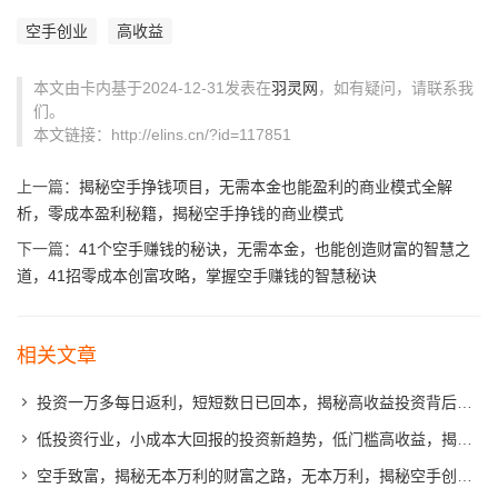
空手创业
高收益
本文由卡内基于2024-12-31发表在
羽灵网
，如有疑问，请联系我
们。
本文链接：http://elins.cn/?id=117851
上一篇：
揭秘空手挣钱项目，无需本金也能盈利的商业模式全解
析，零成本盈利秘籍，揭秘空手挣钱的商业模式
下一篇：
41个空手赚钱的秘诀，无需本金，也能创造财富的智慧之
道，41招零成本创富攻略，掌握空手赚钱的智慧秘诀
相关文章
投资一万多每日返利，短短数日已回本，揭秘高收益投资背后的真相，揭秘万元投资日返利背后的高收益真相
低投资行业，小成本大回报的投资新趋势，低门槛高收益，揭秘小成本大回报的潜力投资领域
空手致富，揭秘无本万利的财富之路，无本万利，揭秘空手创业的财富奥秘