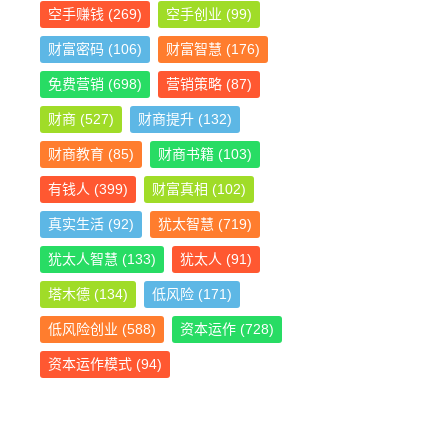
空手赚钱
(269)
空手创业
(99)
财富密码
(106)
财富智慧
(176)
免费营销
(698)
营销策略
(87)
财商
(527)
财商提升
(132)
财商教育
(85)
财商书籍
(103)
有钱人
(399)
财富真相
(102)
真实生活
(92)
犹太智慧
(719)
犹太人智慧
(133)
犹太人
(91)
塔木德
(134)
低风险
(171)
低风险创业
(588)
资本运作
(728)
资本运作模式
(94)