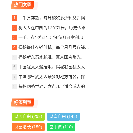
热门文章
一千万存款，每月能吃多少利息？揭秘银行利息收入背后的秘密
犹太人在中国的17个姓氏，历史传承与文化交融，犹太人在中国的姓氏传承与文化交融概览
一千万存银行3年定期每月可拿利息多少？详解定期存款收益计算
揭秘最佳存钱时机，每个月几号存钱最划算？
揭秘新东泰水蛇姐，真人图片曝光，美貌与实力并存
中国犹太人聚居地，揭秘我国犹太人最多的城市，中国犹太人聚居地探秘，揭秘我国犹太人口最多的城市
中国哪里犹太人最多的地方排名，探寻东方的以色列社区，东方犹太人聚集地，中国犹太人数量最多地区揭秘
揭秘网络世界，盘点几个适合成人的优质网站推荐
标签列表
财务自由
(293)
财富自由
(143)
财富增长
(150)
空手道
(110)