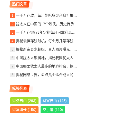
热门文章
一千万存款，每月能吃多少利息？揭秘银行利息收入背后的秘密
犹太人在中国的17个姓氏，历史传承与文化交融，犹太人在中国的姓氏传承与文化交融概览
一千万存银行3年定期每月可拿利息多少？详解定期存款收益计算
揭秘最佳存钱时机，每个月几号存钱最划算？
揭秘新东泰水蛇姐，真人图片曝光，美貌与实力并存
中国犹太人聚居地，揭秘我国犹太人最多的城市，中国犹太人聚居地探秘，揭秘我国犹太人口最多的城市
中国哪里犹太人最多的地方排名，探寻东方的以色列社区，东方犹太人聚集地，中国犹太人数量最多地区揭秘
揭秘网络世界，盘点几个适合成人的优质网站推荐
标签列表
财务自由
(293)
财富自由
(143)
财富增长
(150)
空手道
(110)