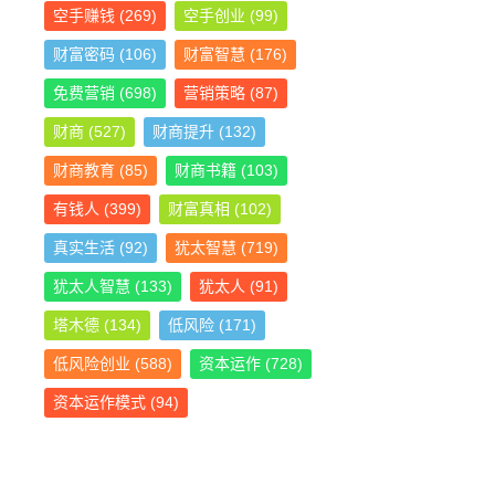
空手赚钱
(269)
空手创业
(99)
财富密码
(106)
财富智慧
(176)
免费营销
(698)
营销策略
(87)
财商
(527)
财商提升
(132)
财商教育
(85)
财商书籍
(103)
有钱人
(399)
财富真相
(102)
真实生活
(92)
犹太智慧
(719)
犹太人智慧
(133)
犹太人
(91)
塔木德
(134)
低风险
(171)
低风险创业
(588)
资本运作
(728)
资本运作模式
(94)