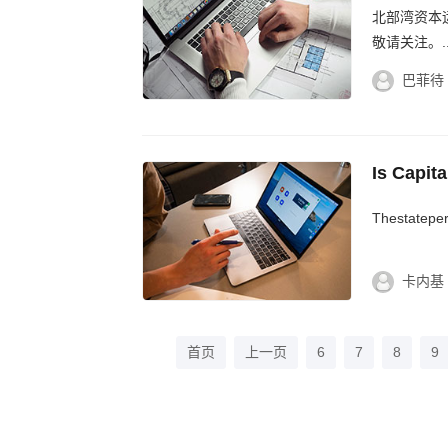
北部湾资本
敬请关注。..
巴菲待
Is Capit
Permitte
Thestateper
Permiss
卡内基
首页
上一页
6
7
8
9