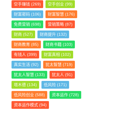
空手赚钱
(269)
空手创业
(99)
财富密码
(106)
财富智慧
(176)
免费营销
(698)
营销策略
(87)
财商
(527)
财商提升
(132)
财商教育
(85)
财商书籍
(103)
有钱人
(399)
财富真相
(102)
真实生活
(92)
犹太智慧
(719)
犹太人智慧
(133)
犹太人
(91)
塔木德
(134)
低风险
(171)
低风险创业
(588)
资本运作
(728)
资本运作模式
(94)