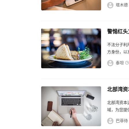
塔木德
警惕红头
揭秘红头
不法分子利
方身份，以
惕，切勿轻信
泰坦
北部湾资
金融新天
北部湾资本
域，为您提
巴菲待