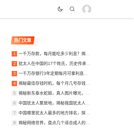
热门文章
一千万存款，每月能吃多少利息？揭秘银行利息收入背后的秘密
犹太人在中国的17个姓氏，历史传承与文化交融，犹太人在中国的姓氏传承与文化交融概览
一千万存银行3年定期每月可拿利息多少？详解定期存款收益计算
揭秘最佳存钱时机，每个月几号存钱最划算？
揭秘新东泰水蛇姐，真人图片曝光，美貌与实力并存
中国犹太人聚居地，揭秘我国犹太人最多的城市，中国犹太人聚居地探秘，揭秘我国犹太人口最多的城市
中国哪里犹太人最多的地方排名，探寻东方的以色列社区，东方犹太人聚集地，中国犹太人数量最多地区揭秘
揭秘网络世界，盘点几个适合成人的优质网站推荐