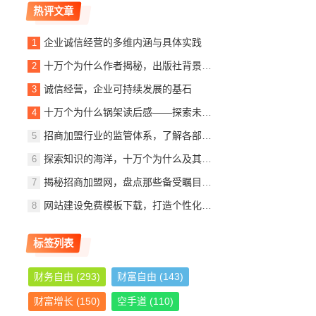
热评文章
企业诚信经营的多维内涵与具体实践
十万个为什么作者揭秘，出版社背景、内容简介及读者观后感
诚信经营，企业可持续发展的基石
十万个为什么锅架读后感——探索未知，启迪智慧
招商加盟行业的监管体系，了解各部门的职责与作用
探索知识的海洋，十万个为什么及其作者与出版社的故事
揭秘招商加盟网，盘点那些备受瞩目的加盟公司
网站建设免费模板下载，打造个性化网站，轻松入门指南
标签列表
财务自由
(293)
财富自由
(143)
财富增长
(150)
空手道
(110)