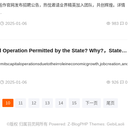
运作官网发布招聘公告，热忱邀请业界精英加入团队，共创辉煌。详情
.
2025-01-06
983
0
al Operation Permitted by the State? Why?，State-
d Capital Operations: The Justification Behind the
mitscapitaloperationsduetotheirroleineconomicgrowth,jobcreation,andin
ion
2025-01-06
926
0
10
11
12
13
14
15
下一页
尾页
©版权 归属羽灵网所有 Powered:
Z-BlogPHP
Themes:
GebiLaoli