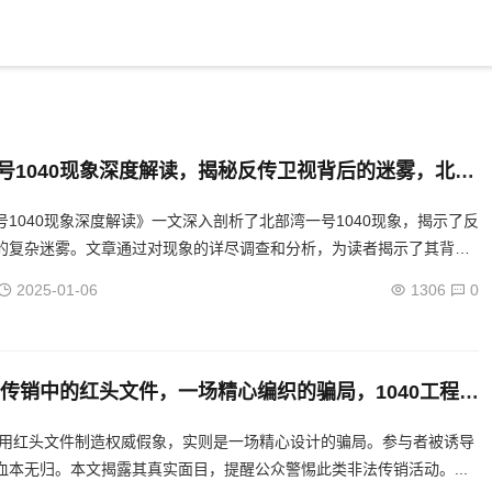
号1040现象深度解读，揭秘反传卫视背后的迷雾，北部
040事件，揭秘反传卫视迷雾中的真相
号1040现象深度解读》一文深入剖析了北部湾一号1040现象，揭示了反
的复杂迷雾。文章通过对现象的详尽调查和分析，为读者揭示了其背后
了独特的视角和见解。...
2025-01-06
1306
0
40传销中的红头文件，一场精心编织的骗局，1040工程传
红头文件背后的惊天骗局揭露
销利用红头文件制造权威假象，实则是一场精心设计的骗局。参与者被诱导
血本无归。本文揭露其真实面目，提醒公众警惕此类非法传销活动。...