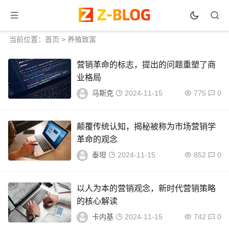
当前位置：
首页
>
养殖致富
营销革命的标志，提出的问题重塑了商
业格局
马斯克
2024-11-15
775
0
颠覆传统认知，揭秘被称为市场营销学
革命的观念
泰坦
2024-11-15
852
0
以人为本的营销观念，新时代营销策略
的核心解读
卡内基
2024-11-15
742
0