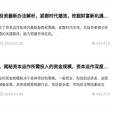
投资最新办法解析，紧跟时代潮流，挖掘财富新机遇，
本运作投资策略解析，洞悉潮流，捕捉财富新机遇
析了资本运作投资的最新趋势和策略，紧跟时代步伐，为投资者揭示挖
遇的关键路径，助力把握市场先机。...
2025-01-05
919
0
，揭秘资本运作所需投入的资金规模，资本运作深度解
资金投入规模与策略
及的资金规模取决于具体项目和策略。一般而言，包括启动资金、运营
储备金等。具体规模需根据行业、项目复杂度、市场状况等因素综合考
入可能较大，随着项目进展，资金需求将逐步调整。...
2025-01-05
955
0