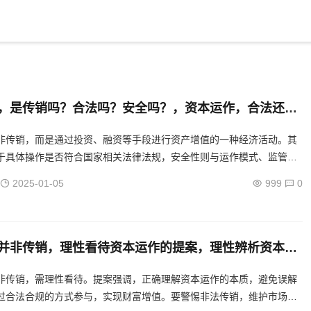
，是传销吗？合法吗？安全吗？，资本运作，合法还是
全之谜揭晓
非传销，而是通过投资、融资等手段进行资产增值的一种经济活动。其
于具体操作是否符合国家相关法律法规，安全性则与运作模式、监管环
关。投资者需谨慎评估风险，确保合法合规操作。...
2025-01-05
999
0
并非传销，理性看待资本运作的提案，理性辨析资本运
传销迷思的提案
非传销，需理性看待。提案强调，正确理解资本运作的本质，避免误解
过合法合规的方式参与，实现财富增值。要警惕非法传销，维护市场秩