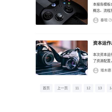
本报告模板
概念、流程
领域专业人士
泰坦
资本运作
业成长新
本次资本运
了资源配置
力企业持续壮
塔木德
首页
上一页
11
12
13
1