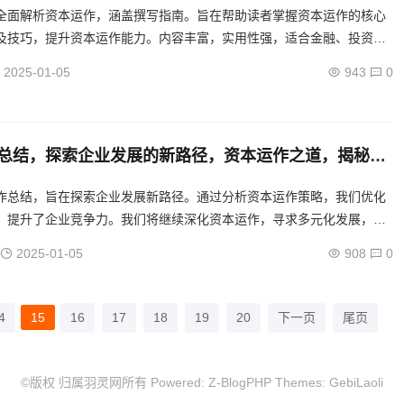
全面解析资本运作，涵盖撰写指南。旨在帮助读者掌握资本运作的核心
及技巧，提升资本运作能力。内容丰富，实用性强，适合金融、投资等
阅读。...
2025-01-05
943
0
总结，探索企业发展的新路径，资本运作之道，揭秘企
航向
作总结，旨在探索企业发展新路径。通过分析资本运作策略，我们优化
，提升了企业竞争力。我们将继续深化资本运作，寻求多元化发展，助
大。...
2025-01-05
908
0
4
15
16
17
18
19
20
下一页
尾页
©版权 归属羽灵网所有 Powered:
Z-BlogPHP
Themes:
GebiLaoli