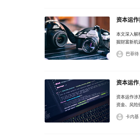
资本运作
新时代资
本文深入解
掘财富新机
巴菲待
资本运作
析，揭秘
资本运作涉
资金、风险
量。初期投
卡内基