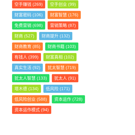
空手赚钱
(269)
空手创业
(99)
财富密码
(106)
财富智慧
(176)
免费营销
(698)
营销策略
(87)
财商
(527)
财商提升
(132)
财商教育
(85)
财商书籍
(103)
有钱人
(399)
财富真相
(102)
真实生活
(92)
犹太智慧
(719)
犹太人智慧
(133)
犹太人
(91)
塔木德
(134)
低风险
(171)
低风险创业
(588)
资本运作
(728)
资本运作模式
(94)