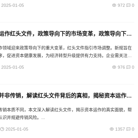
2025-01-05
972
0
运作红头文件，政策导向下的市场变革，政策导向下中
场变革，红头文件解读
作领域迎来政策导向下的重大变革，红头文件指引市场调整。新规旨在
序，促进资本健康发展，为经济转型升级提供有力支持。企业需关注政
极适应市场变化，以实现可持续发展。...
2025-01-05
976
0
并非传销，解读红头文件背后的真相，揭秘资本运作，
边界与真相
传销本质不同，本文深入解读红头文件，揭示资本运作的真实面貌，帮
识并规避传销风险。...
2025-01-05
1357
0