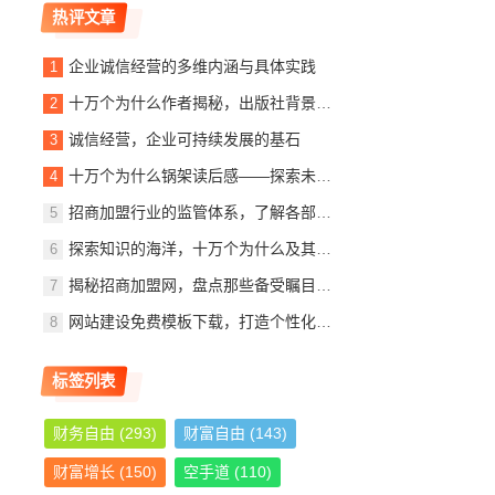
热评文章
企业诚信经营的多维内涵与具体实践
十万个为什么作者揭秘，出版社背景、内容简介及读者观后感
诚信经营，企业可持续发展的基石
十万个为什么锅架读后感——探索未知，启迪智慧
招商加盟行业的监管体系，了解各部门的职责与作用
探索知识的海洋，十万个为什么及其作者与出版社的故事
揭秘招商加盟网，盘点那些备受瞩目的加盟公司
网站建设免费模板下载，打造个性化网站，轻松入门指南
标签列表
财务自由
(293)
财富自由
(143)
财富增长
(150)
空手道
(110)