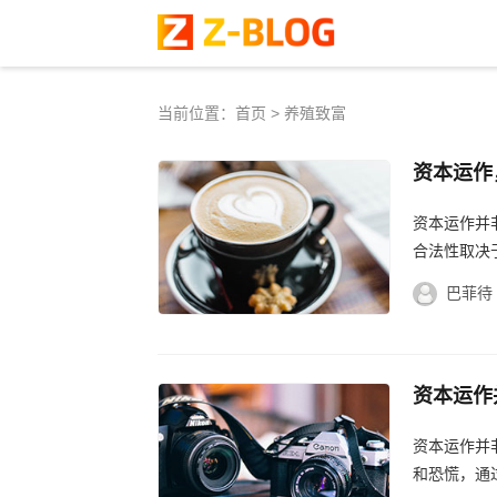
当前位置：
首页
>
养殖致富
资本运作
传销？安
资本运作并
合法性取决
境等因素相
巴菲待
资本运作
作，走出
资本运作并
和恐慌，通