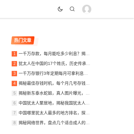
热门文章
一千万存款，每月能吃多少利息？揭秘银行利息收入背后的秘密
犹太人在中国的17个姓氏，历史传承与文化交融，犹太人在中国的姓氏传承与文化交融概览
一千万存银行3年定期每月可拿利息多少？详解定期存款收益计算
揭秘最佳存钱时机，每个月几号存钱最划算？
揭秘新东泰水蛇姐，真人图片曝光，美貌与实力并存
中国犹太人聚居地，揭秘我国犹太人最多的城市，中国犹太人聚居地探秘，揭秘我国犹太人口最多的城市
中国哪里犹太人最多的地方排名，探寻东方的以色列社区，东方犹太人聚集地，中国犹太人数量最多地区揭秘
揭秘网络世界，盘点几个适合成人的优质网站推荐