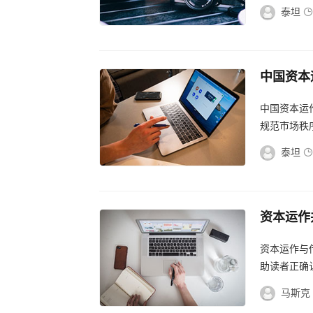
序。...
泰坦
中国资本
国资本市
中国资本运
规范市场秩
策动向，积
泰坦
资本运作
与传销的
资本运作与
助读者正确认
马斯克