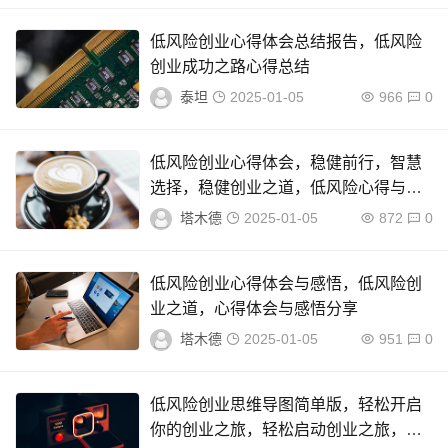
低风险创业心得体会总结报告，低风险
创业成功之路心得总结
泰坦
2025-01-05
966
0
低风险创业心得体会，稳健前行，智慧
选择，稳健创业之道，低风险心得与智
慧选择
塔木德
2025-01-05
872
0
低风险创业心得体会与感悟，低风险创
业之道，心得体会与感悟分享
塔木德
2025-01-05
951
0
低风险创业思维导图简单版，轻松开启
你的创业之旅，轻松启动创业之旅，低