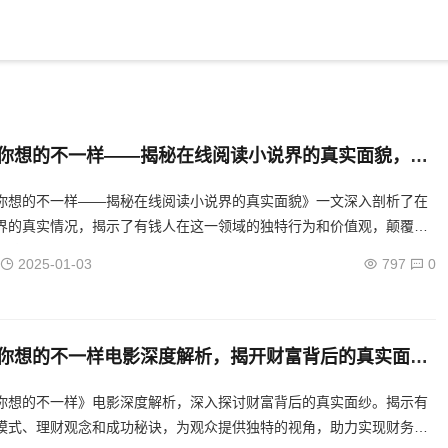
你想的不一样——揭秘在线阅读小说界的真实面貌，揭
说界有钱人真实生活面纱
你想的不一样——揭秘在线阅读小说界的真实面貌》一文深入剖析了在
界的真实情况，揭示了有钱人在这一领域的独特行为和价值观，颠覆了
为读者呈现了一个鲜为人知的行业内部世界。...
2025-01-03
797
0
你想的不一样电影深度解析，揭开财富背后的真实面
财富真相，有钱人生活大揭秘
你想的不一样》电影深度解析，深入探讨财富背后的真实面纱。揭示有
模式、理财观念和成功秘诀，为观众提供独特的视角，助力实现财务自