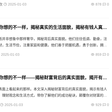
次
2025-01-03
878
0
你想的不一样，揭秘真实的生活面貌，揭秘有钱人真实
，颠覆传统认知的财富世界
活并非想象中那样奢华，揭秘背后真实面貌。他们往往低调、勤奋，注
财，生活节俭，注重家庭和健康。他们善于把握机遇，勇于创新，拥有
意志。本文带你深入了解有钱人的真实生活。...
2025-01-03
859
0
你想的不一样——揭秘财富背后的真实面貌，揭开有钱
活的神秘面纱
表面上看起来的那样。本文深入揭秘财富背后的真实面貌，揭示有钱人
、理财观念和生活方式，带你了解他们的成功秘诀，颠覆你对财富的固
2025-01-03
929
0