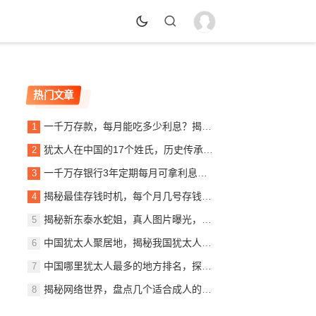
热门文章
一千万存款，每月能吃多少利息？揭秘银行利息收入背后的秘密
犹太人在中国的17个姓氏，历史传承与文化交融，犹太人在中国的姓氏传承与文化交融概览
一千万存银行3年定期每月可拿利息多少？详解定期存款收益计算
揭秘最佳存钱时机，每个月几号存钱最划算？
揭秘新东泰水蛇姐，真人图片曝光，美貌与实力并存
中国犹太人聚居地，揭秘我国犹太人最多的城市，中国犹太人聚居地探秘，揭秘我国犹太人口最多的城市
中国哪里犹太人最多的地方排名，探寻东方的以色列社区，东方犹太人聚集地，中国犹太人数量最多地区揭秘
揭秘网络世界，盘点几个适合成人的优质网站推荐