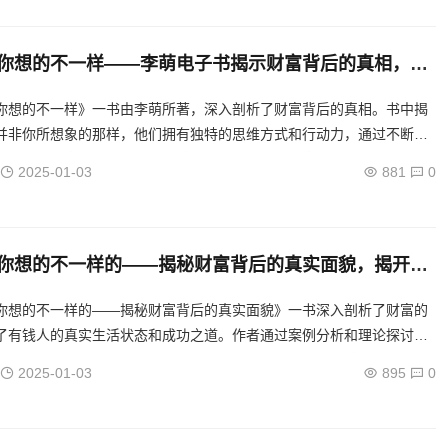
你想的不一样——李萌电子书揭示财富背后的真相，揭
相，李萌带你探寻有钱人的真实生活
你想的不一样》一书由李萌所著，深入剖析了财富背后的真相。书中揭
并非你所想象的那样，他们拥有独特的思维方式和行动力，通过不断学
最终实现财富自由。这本书为读者提供了宝贵的财富观和人生哲学。...
2025-01-03
881
0
你想的不一样的——揭秘财富背后的真实面貌，揭开有
生活的面纱
你想的不一样的——揭秘财富背后的真实面貌》一书深入剖析了财富的
了有钱人的真实生活状态和成功之道。作者通过案例分析和理论探讨，
积累的规律、心态态度的重要性以及投资理财的智慧，为读者呈现了一
2025-01-03
895
0