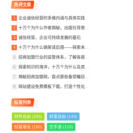
热评文章
企业诚信经营的多维内涵与具体实践
十万个为什么作者揭秘，出版社背景、内容简介及读者观后感
诚信经营，企业可持续发展的基石
十万个为什么锅架读后感——探索未知，启迪智慧
招商加盟行业的监管体系，了解各部门的职责与作用
探索知识的海洋，十万个为什么及其作者与出版社的故事
揭秘招商加盟网，盘点那些备受瞩目的加盟公司
网站建设免费模板下载，打造个性化网站，轻松入门指南
标签列表
财务自由
(293)
财富自由
(143)
财富增长
(150)
空手道
(110)