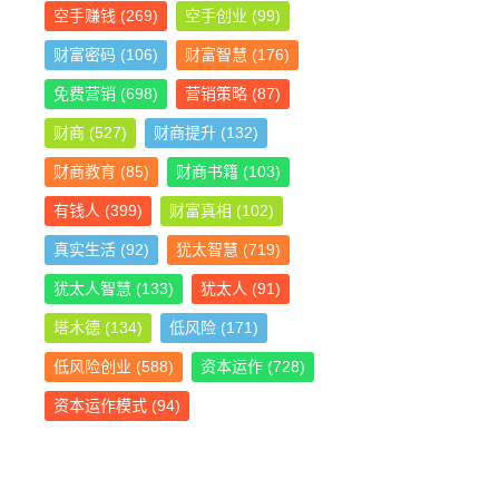
空手赚钱
(269)
空手创业
(99)
财富密码
(106)
财富智慧
(176)
免费营销
(698)
营销策略
(87)
财商
(527)
财商提升
(132)
财商教育
(85)
财商书籍
(103)
有钱人
(399)
财富真相
(102)
真实生活
(92)
犹太智慧
(719)
犹太人智慧
(133)
犹太人
(91)
塔木德
(134)
低风险
(171)
低风险创业
(588)
资本运作
(728)
资本运作模式
(94)