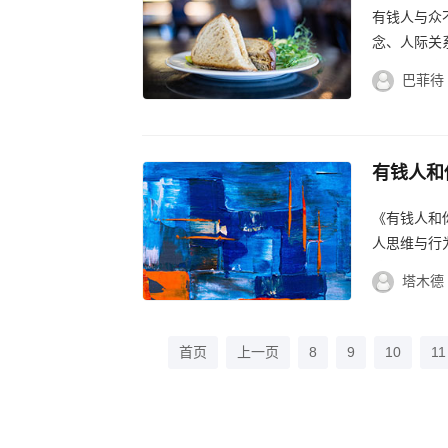
有钱人与众
念、人际关
通过了解这
巴菲待
有钱人和
富，有钱
《有钱人和
人思维与行
读者树立正确
塔木德
首页
上一页
8
9
10
11