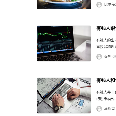
由。...
比尔盖
有钱人跟
生活面貌
有钱人的生
重投资和理
坚韧不拔的
泰坦
有钱人和
人真实生
有钱人并非
的思维模式
有认知。...
马斯克