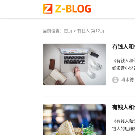
当前位置：
首页
> 有钱人 第12页
有钱人和
开网络小
《有钱人和
线阅读小说
传统认知，
塔木德
有钱人和
纱，揭秘
《有钱人和
钱人的思维