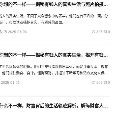
你想的不一样——揭秘有钱人的真实生活与照片拍摄技
财富面纱，有钱人的真实生活与摄影视角
钱人的真实生活，不同于大众想象中的奢华，他们也有平凡的一面。分
技巧，帮助读者捕捉真实、有质感的画面。...
次
2025-01-03
897
0
你想的不一样——揭秘有钱人的真实生活，揭开有钱人
的神秘面纱
实生活远超你的想象。他们并非只追求物质享受，而是注重投资、教育
。他们往往勤奋、自律，懂得理财，并通过不断学习和适应变化来保持
增长。了解有钱人的真实生活，或许能让我们从中汲取成功之道。...
2025-01-03
805
0
什么不一样，财富背后的生活轨迹解析，解码财富人
人的独特生活轨迹揭秘