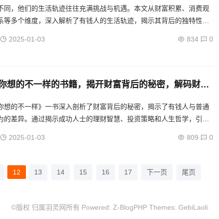
不同，他们的生活轨迹往往充满挑战与机遇。本文从财富积累、消费观
系等多个维度，深入解析了有钱人的生活轨迹，揭示其背后的独特性。
些，我们能更好地理解财富与生活之间的关系。...
2025-01-03
834
0
你想的不一样的书籍，揭开财富背后的秘密，解码财
人的真实生活与思维模式揭秘
你想的不一样》一书深入剖析了财富背后的秘密，揭示了有钱人与普通
为的差异。通过揭示成功人士的理财智慧、投资策略和人生哲学，引导
的财富观念，实现财务自由。...
2025-01-03
809
0
12
13
14
15
16
17
下一页
尾页
©版权 归属羽灵网所有 Powered:
Z-BlogPHP
Themes:
GebiLaoli