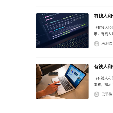
有钱人和
秘财富真
《有钱人和
示，有钱人
习和努力，
塔木德
有钱人和
钱人真实
《有钱人和
本质，揭示
揭示了财富
巴菲待
个不...