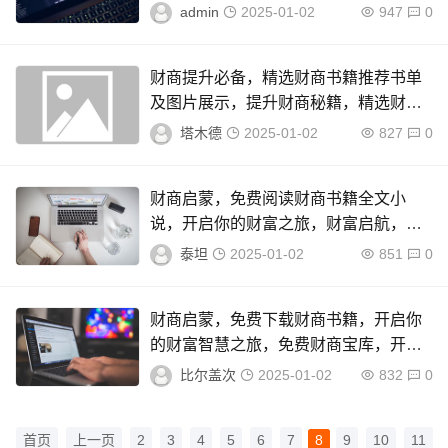
指南
admin
2025-01-02
947
0
财商提升必备，精选财商书籍推荐书单
及图片展示，提升财商秘籍，精选财商
书籍推荐与视觉鉴赏
塔木德
2025-01-02
827
0
财商启蒙，免费阅读财商书籍全文小
说，开启你的财富之旅，财富启航，免
费财商书籍全文小说，开启你的理财智
泰坦
2025-01-02
851
0
慧之旅
财商启蒙，免费下载财商书籍，开启你
的财富智慧之旅，免费财商宝库，开启
财富智慧之旅
比尔盖次
2025-01-02
832
0
首页
上一页
2
3
4
5
6
7
8
9
10
11