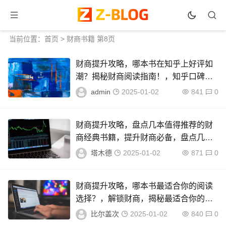
当前位置：
首页
> 财商书籍 第8页
财商提升攻略，哪本书在知乎上好评如
潮？揭秘财商阅读指南！，知乎口碑爆
棚，财商提升必读指南书籍大揭秘
admin
2025-01-02
841
0
财商提升攻略，盘点几本值得推荐的财
商经典书籍，提升财商必备，盘点几本
经典财商书籍推荐
塔木德
2025-01-02
871
0
财商提升攻略，哪本书最适合你的阅读
选择？，解锁财商，揭秘最适合你的财
商提升书籍
比尔盖次
2025-01-02
840
0