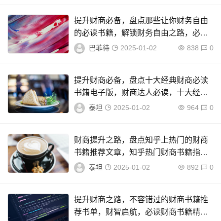
提升财商必备，盘点那些让你财务自由
的必读书籍，解锁财务自由之路，必读
财商提升书籍盘点
巴菲待
2025-01-02
838
0
提升财商必备，盘点十大经典财商必读
书籍电子版，财商达人必读，十大经典
财商书籍电子版推荐
泰坦
2025-01-02
964
0
财商提升之路，盘点知乎上热门的财商
书籍推荐文章，知乎热门财商书籍指
南，提升你的理财智慧
泰坦
2025-01-02
892
0
提升财商之路，不容错过的财商书籍推
荐书单，财智启航，必读财商书籍精选