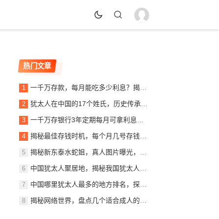
热门文章
一千万存款，每月能吃多少利息？揭秘银行利息收入背后的秘密
犹太人在中国的17个姓氏，历史传承与文化交融，犹太人在中国的姓氏传承与文化交融概览
一千万存银行3年定期每月可拿利息多少？详解定期存款收益计算
揭秘最佳存钱时机，每个月几号存钱最划算？
揭秘新东泰水蛇姐，真人图片曝光，美貌与实力并存
中国犹太人聚居地，揭秘我国犹太人最多的城市，中国犹太人聚居地探秘，揭秘我国犹太人口最多的城市
中国哪里犹太人最多的地方排名，探寻东方的以色列社区，东方犹太人聚集地，中国犹太人数量最多地区揭秘
揭秘网络世界，盘点几个适合成人的优质网站推荐