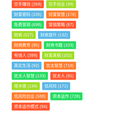
空手赚钱
(269)
空手创业
(99)
财富密码
(106)
财富智慧
(176)
免费营销
(698)
营销策略
(87)
财商
(527)
财商提升
(132)
财商教育
(85)
财商书籍
(103)
有钱人
(399)
财富真相
(102)
真实生活
(92)
犹太智慧
(719)
犹太人智慧
(133)
犹太人
(91)
塔木德
(134)
低风险
(171)
低风险创业
(588)
资本运作
(728)
资本运作模式
(94)