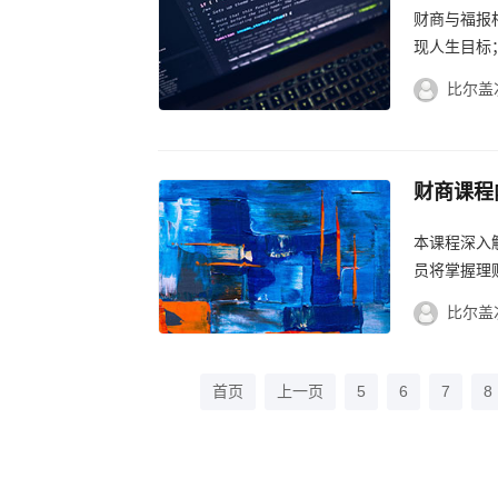
财商与福报
现人生目标
幸福人生。..
比尔盖
财商课程
课程攻略
本课程深入
员将掌握理
比尔盖
首页
上一页
5
6
7
8