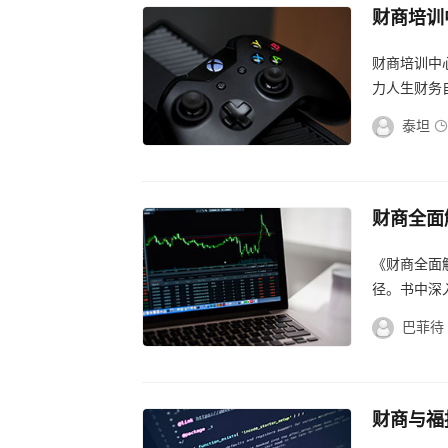
财商培训
心，打造
财商培训中
力人生财务自
泰坦
财商全面
内容、策
《财商全面
径。书中深
和策略，帮
巴菲待
财商与福
路