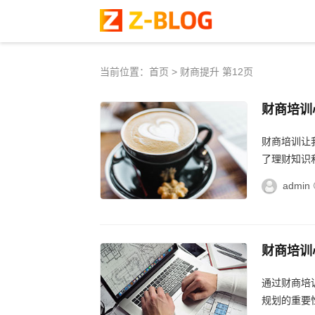
当前位置：
首页
> 财商提升 第12页
财商培训
理财之路
财商培训让
了理财知识
心，相信通
admin
财商培训
白到智慧
通过财商培
规划的重要