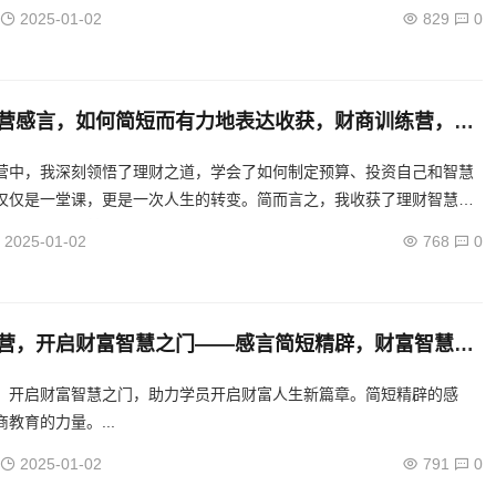
资观念，增强了自我管理能力，为财务自由奠定了坚实基础。...
2025-01-02
829
0
营感言，如何简短而有力地表达收获，财商训练营，一
财富智慧收获
营中，我深刻领悟了理财之道，学会了如何制定预算、投资自己和智慧
仅仅是一堂课，更是一次人生的转变。简而言之，我收获了理财智慧，
坚实的财务基础。...
2025-01-02
768
0
营，开启财富智慧之门——感言简短精辟，财富智慧启
训练营感言集锦
，开启财富智慧之门，助力学员开启财富人生新篇章。简短精辟的感
教育的力量。...
2025-01-02
791
0