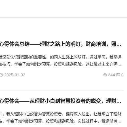
心得体会总结——理财之路上的明灯，财商培训，照亮
的心得总结
我深刻认识到理财的重要性，如同人生路上的明灯。通过学习，我掌握
和技巧，学会了如何制定预算、投资和规避风险。这让我对未来充满信
过持续学习和实践，我能实现财务自由，享受更加美好的生活。...
2025-01-02
844
0
心得体会——从理财小白到智慧投资者的蜕变，理财小
投资者，财商培训的蜕变之旅
训，我从理财小白蜕变为智慧投资者。课程深入浅出，让我明白了理财
性，学会了如何制定预算、投资和规避风险。实践过程中，我逐渐树立