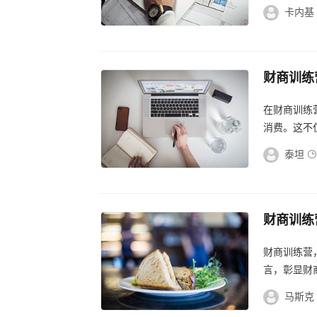
了正确的投
卡内基
财商训练
语道破的
在财商训练
消费。这不
为未来铺就了
泰坦
财商训练
航，财商
财商训练营
言，彰显财商
马斯克