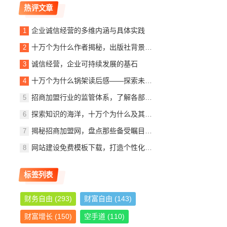
热评文章
企业诚信经营的多维内涵与具体实践
十万个为什么作者揭秘，出版社背景、内容简介及读者观后感
诚信经营，企业可持续发展的基石
十万个为什么锅架读后感——探索未知，启迪智慧
招商加盟行业的监管体系，了解各部门的职责与作用
探索知识的海洋，十万个为什么及其作者与出版社的故事
揭秘招商加盟网，盘点那些备受瞩目的加盟公司
网站建设免费模板下载，打造个性化网站，轻松入门指南
标签列表
财务自由
(293)
财富自由
(143)
财富增长
(150)
空手道
(110)