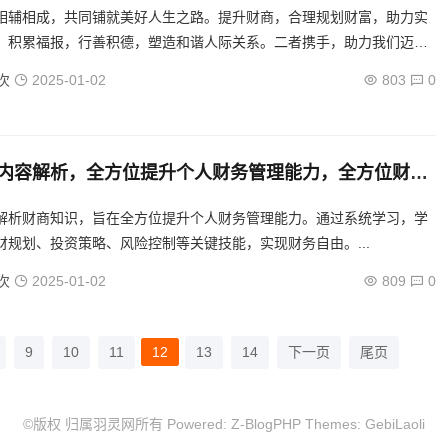
相辅相成，共同铺就美好人生之路。提升财商，合理规划财富，助力实
；积累福报，行善积德，塑造和谐人际关系。二者携手，助力我们迈向
.
次
2025-01-02
803
0
内容解析，全方位提升个人财务管理能力，全方位财商
，高效提升个人财务管理技巧
解析财商知识，旨在全方位提升个人财务管理能力。通过系统学习，学
财规划、投资策略、风险控制等关键技能，实现财务自由。...
次
2025-01-02
809
0
9
10
11
12
13
14
下一页
尾页
©版权 归属羽灵网所有 Powered:
Z-BlogPHP
Themes:
GebiLaoli