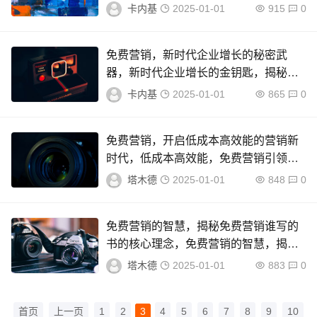
成本实现高效益的策略解析
卡内基
2025-01-01
915
0
免费营销，新时代企业增长的秘密武
器，新时代企业增长的金钥匙，揭秘免
费营销的奥秘
卡内基
2025-01-01
865
0
免费营销，开启低成本高效能的营销新
时代，低成本高效能，免费营销引领营
销新时代
塔木德
2025-01-01
848
0
免费营销的智慧，揭秘免费营销谁写的
书的核心理念，免费营销的智慧，揭秘
免费营销核心理念
塔木德
2025-01-01
883
0
首页
上一页
1
2
3
4
5
6
7
8
9
10