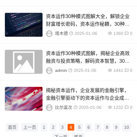
资本运作30种模式图解大全，解锁企业
财富增长密码，资本运作秘籍，30种模
式图解，揭示企业财富增长之道
塔木德
2025-01-06
1360
0
资本运作30种模式图解，揭秘企业高效
融资与投资策略，解码资本智慧，30种
资本运作模式解析
admin
2025-01-06
1441
0
揭秘资本运作，企业发展的金融引擎，
金融引擎驱动下的资本运作与企业成长
奥秘
比尔盖次
2025-01-06
1232
0
首页
上一页
1
2
3
4
5
6
7
8
9
10