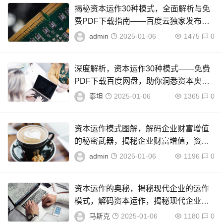
揭秘资本运作30种模式，全面解析与免
费PDF下载指南——百度云独家发布，
深度解析，资本运作30大模式指南及免
admin
2025-01-06
1475
0
费PDF下载
深度解析，资本运作30种模式——免费
PDF下载百度网盘，助你洞悉资本奥
秘！，揭秘资本奥秘，30种资本运作模
泰坦
2025-01-06
1365
0
式深度解析
资本运作模式图解，解码企业财富增值
的秘密武器，揭秘企业财富增值，资本
运作模式深度解析图解
admin
2025-01-06
1196
0
资本运作的奥秘，揭秘现代企业的运作
模式，解码资本运作，揭秘现代企业高
效运营之道
马斯克
2025-01-06
1180
0