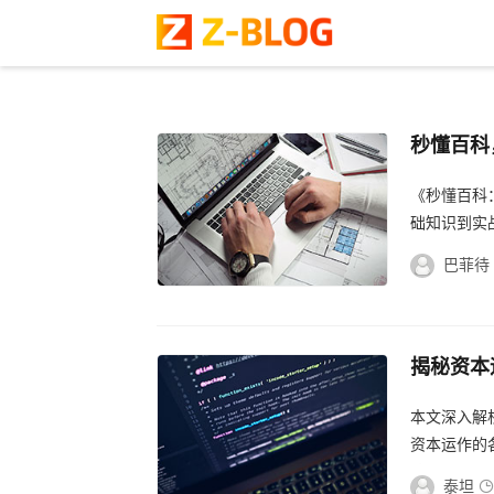
秒懂百科
解析
《秒懂百科
础知识到实
风险控制、
巴菲待
揭秘资本
密，企业
本文深入解
资本运作的
读者提供了
泰坦