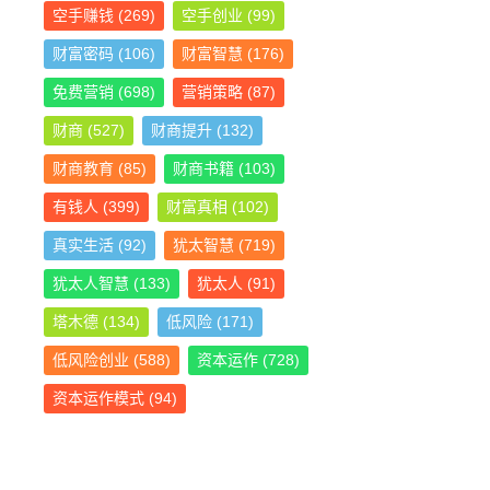
空手赚钱
(269)
空手创业
(99)
财富密码
(106)
财富智慧
(176)
免费营销
(698)
营销策略
(87)
财商
(527)
财商提升
(132)
财商教育
(85)
财商书籍
(103)
有钱人
(399)
财富真相
(102)
真实生活
(92)
犹太智慧
(719)
犹太人智慧
(133)
犹太人
(91)
塔木德
(134)
低风险
(171)
低风险创业
(588)
资本运作
(728)
资本运作模式
(94)