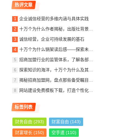
热评文章
企业诚信经营的多维内涵与具体实践
十万个为什么作者揭秘，出版社背景、内容简介及读者观后感
诚信经营，企业可持续发展的基石
十万个为什么锅架读后感——探索未知，启迪智慧
招商加盟行业的监管体系，了解各部门的职责与作用
探索知识的海洋，十万个为什么及其作者与出版社的故事
揭秘招商加盟网，盘点那些备受瞩目的加盟公司
网站建设免费模板下载，打造个性化网站，轻松入门指南
标签列表
财务自由
(293)
财富自由
(143)
财富增长
(150)
空手道
(110)