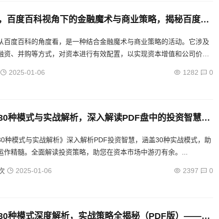
，百度百科视角下的金融魔术与商业策略，揭秘百度百
资本运作的艺术与商业魔术
从百度百科的角度看，是一种结合金融魔术与商业策略的活动。它涉及
融资、并购等方式，对资本进行有效配置，以实现资本增值和公司价值
一过程既包括复杂的金融操作，也涉及精妙的商业决策，旨在为企业带
2025-01-06
1282
0
30种模式与实战解析，深入解读PDF盘中的投资智慧，
运作，30种模式深度解析与实战智慧
30种模式与实战解析》深入解析PDF投资智慧，涵盖30种实战模式，助
运作精髓。全面解读投资策略，助您在资本市场中游刃有余。...
次
2025-01-06
2397
0
30种模式深度解析，实战策略全揭秘（PDF版）——哔